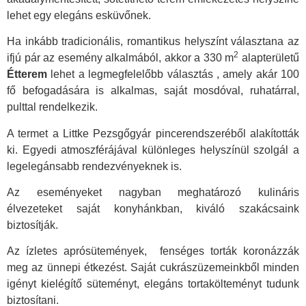
lehet egy elegáns esküvőnek.
Ha inkább tradicionális, romantikus helyszínt választana az
2
ifjú pár az esemény alkalmából, akkor a 330 m
alapterületű
Étterem
lehet a legmegfelelőbb választás , amely
akár 100
fő befogadására is alkalmas, saját mosdóval, ruhatárral,
pulttal rendelkezik.
A termet a Littke Pezsgőgyár pincerendszeréből alakították
ki. Egyedi atmoszférájával különleges helyszínül szolgál a
legelegánsabb rendezvényeknek is.
Az eseményeket nagyban meghatározó kulináris
élvezeteket saját konyhánkban, kiváló szakácsaink
biztosítják.
Az ízletes aprósütemények, fenséges torták koronázzák
meg az ünnepi étkezést. Saját cukrászüzemeinkből minden
igényt kielégítő süteményt, elegáns tortakölteményt tudunk
biztosítani.