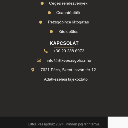
Céges rendezvények
Csapatépítők
Pezsgőpince látogatás
Kitelepülés
KAPCSOLAT
+36 20 288 6972
info@littkepezsgohaz.hu
7621 Pécs, Szent István tér 12.
Adatkezelési tájékoztató
Littke Pezsgőház 2024. Minden jog fenntartva.