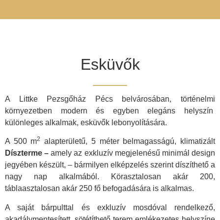
Esküvők
A Littke Pezsgőház Pécs belvárosában, történelmi
környezetben modern és egyben elegáns helyszín
különleges alkalmak, esküvők lebonyolítására.
2
A 500 m
alapterületű, 5 méter belmagasságú, klimatizált
Díszterme –
amely az exkluzív megjelenésű minimál design
jegyében készült, – bármilyen elképzelés szerint díszíthető a
nagy nap alkalmából. Körasztalosan akár 200,
táblaasztalosan akár 250 fő befogadására is alkalmas.
A saját bárpulttal és exkluzív mosdóval rendelkező,
akadálymentesített, sötétíthető terem emlékezetes helyszíne